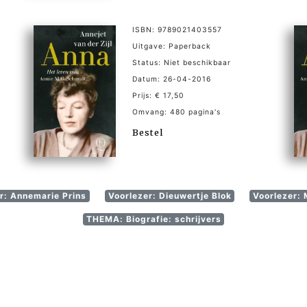
ISBN: 9789021403557
Uitgave: Paperback
Status: Niet beschikbaar
Datum: 26-04-2016
Prijs: € 17,50
Omvang: 480 pagina's
Bestel
r: Annemarie Prins
Voorlezer: Dieuwertje Blok
Voorlezer: 
THEMA: Biografie: schrijvers