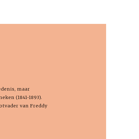
edenis, maar
neken (1841-1893).
ootvader van Freddy