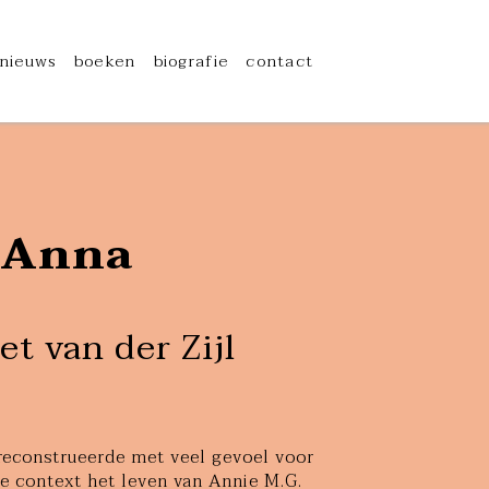
nieuws
boeken
biografie
contact
Anna
t van der Zijl
 reconstrueerde met veel gevoel voor
he context het leven van Annie M.G.